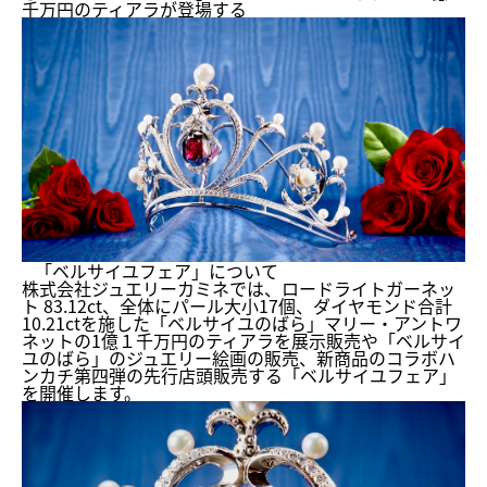
千万円のティアラが登場する
「ベルサイユフェア」について
株式会社ジュエリーカミネでは、ロードライトガーネッ
ト 83.12ct、全体にパール大小17個、
ダイヤモンド合計
10.21ctを施した「ベルサイユのばら」
マリー・アントワ
ネットの1億１千万円のティアラを展示販売や「
ベルサイ
ユのばら」のジュエリー絵画の販売、
新商品のコラボハ
ンカチ第四弾の先行店頭販売する「
ベルサイユフェア」
を開催します。