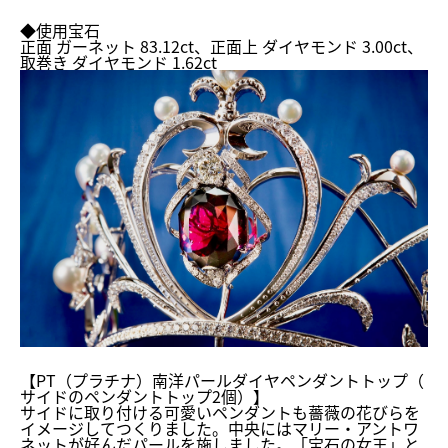
◆使用宝石
正面 ガーネット 83.12ct、正面上 ダイヤモンド 3.00ct、
取巻き ダイヤモンド 1.62ct
【PT（プラチナ）南洋パールダイヤペンダントトップ（
サイドのペンダントトップ2個）】
サイドに取り付ける可愛いペンダントも薔薇の花びらを
イメージし
てつくりました。中央にはマリー・
アントワ
ネットが好んだパールを施しました。「宝石の女王」
と