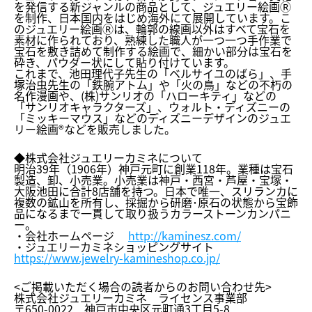
を発信する新ジャンルの商品として
、ジュエリー絵画Ⓡ
を制作、
日本国内をはじめ海外にて展開しています。こ
のジュエリー絵画Ⓡ
は、輪郭の線画以外はすべて宝石を
素材に作られており、
熟練した職人が一つ一つ手作業で
宝石を敷き詰めて制作する絵画で
、細かい部分は宝石を
砕き、パウダー状にして貼り付けています。
これまで、池田理代子先生の「ベルサイユのばら」、
手
塚治虫先生の「鉄腕アトム」や「火の鳥」
などの不朽の
名作漫画や、(株)サンリオの「ハローキティ」
などの
「サンリオキャラクターズ」、ウォルト・ディズニーの
「
ミッキーマウス」などのディズニーデザインのジュエ
リー絵画®︎
などを販売しました。
◆株式会社ジュエリーカミネについて
明治39年（1906年）神戸元町に創業118年。
業種は宝石
製造、卸、小売業。小売業は神戸・西宮・芦屋・宝塚・
大阪池田に合計8店舗を持つ。日本で唯一、
スリランカに
複数の鉱山を所有し、採掘から研磨･
原石の状態から宝飾
品になるまで一貫して取り扱うカラーストーン
カンパニ
ー。
・会社ホームページ
http://kaminesz.com/
・ジュエリーカミネショッピングサイト
https://www.jewelry-
kamineshop.co.jp/
<ご掲載いただく場合の読者からのお問い合わせ先>
株式会社ジュエリーカミネ ライセンス事業部
〒650-0022 神戸市中央区元町通3丁目5-8