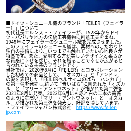
■ドイツ・シュニール織のブランド「FEILER（フェイラ
ー）
」について
初代社長エルンスト・フェイラーが、1928年からドイ
ツ・
ババリヤ地方の伝統工芸織物に創意工夫を重ね、
1948年にフェイラーのシュニール織を完成させました。
このフェイラーのシュニール織は、
素材へのこだわりと
独自の技術により、
いつまでも触れていたい心地良さが
特長です。また、
愛用する方が美しいデザインと柔らか
な質感に幸せを感じ、
それを贈ることで幸せが広がると
言われている共感のブランドです
。
当社では、2020年8月に「FEILER」
とコラボレーション
した初めての商品として、「オスカル」と「
アンドレ」
の愛を表現した『FEILERベルサイユのばら ハンカチ』
の第一弾を発売し,続いて “青いばら”に囲まれた「オスカ
ル」と「マリー・
アントワネット」が描かれた第二弾を
2021年8月に発売。
2022年6月にも赤と白の二本の薔薇
のように気高い「マリー・
アントワネット」と「オスカ
ル」が描かれた第三弾を発売し、
好評を博しています。
・フェイラージャパン株式会社
https://www.feiler-
jp.com