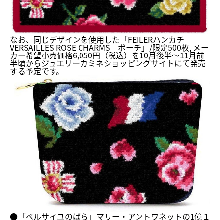
なお、同じデザインを使用した「FEILERハンカチ
VERSAILLES ROSE CHARMS ポーチ」/限定500枚, メー
カー希望小売価格6,050円（税込）を10月後半～
11月前
半頃からジュエリーカミネショッピングサイトにて発売
す
る予定です。
●「ベルサイユのばら」マリー・
アントワネットの1億１