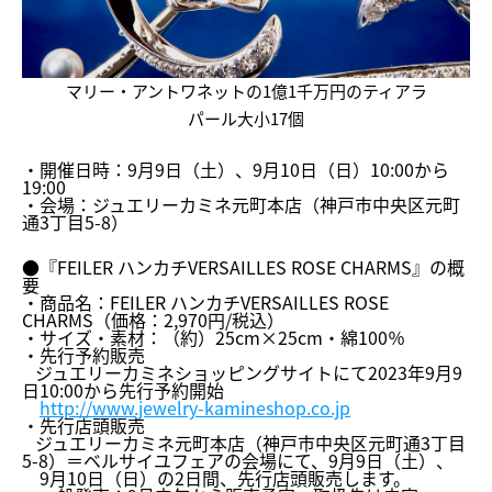
マリー・
アントワネットの1億1千万円のティアラ
パール大小17個
・開催日時：9月9日（土）、9月10日（日）10:
00から
19:00
・会場：ジュエリーカミネ元町本店（
神戸市中央区元町
通3丁目5-8）
●『FEILER ハンカチVERSAILLES ROSE CHARMS』の概
要
・商品名：FEILER ハンカチVERSAILLES ROSE
CHARMS（価格：2,970円/税込）
・サイズ・素材：（約）25cm×25cm・綿100％
・先行予約販売
ジュエリーカミネショッピングサイトにて2023年9月9
日10
:00から先行予約開始
http://www.jewelry-kamineshop.
co.jp
・先行店頭販売
ジュエリーカミネ元町本店（神戸市中央区元町通3丁目
5-8）
＝ベルサイユフェアの会場にて、9月9日（土）、
9月10日（日）の2日間、先行店頭販売します。