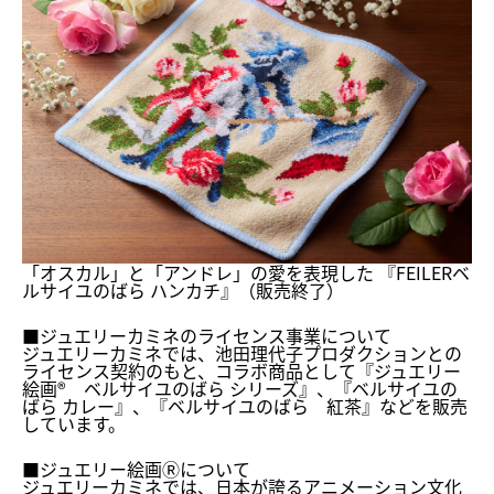
「オスカル」と「アンドレ」の愛を表現した 『FEILERベ
ルサイユのばら ハンカチ』（販売終了）
■ジュエリーカミネのライセンス事業について
ジュエリーカミネでは、
池田理代子プロダクションとの
ライセンス契約のもと、
コラボ商品として『ジュエリー
絵画® ベルサイユのばら シリーズ』、『ベルサイユの
ばら カレー』、『ベルサイユのばら 紅茶』などを販売
しています。
■ジュエリー絵画Ⓡについて
ジュエリーカミネでは、
日本が誇るアニメーション文化