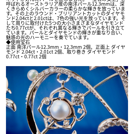
呼ばれるオーストラリア産の南洋パール12.3mmは、
深
くきらめくシルバーカラーの柔らかな輝きを放っていま
す。
その上のラウンド・ブリリアントカットのダイヤモ
ンド2.
04ctと2.01ctは、7色の強い光を放っています。
そ
して周りに取付けた5つの大小さまざまなダイヤモンド
たち0.
77ctが、それぞれ異なる輝きでパールを引き立て
ています。
パールとダイヤモンドの輝きが重なり合い、
魅惑の光のハーモニーを奏でています。
◆使用宝石
正面 南洋パール12.3mm・12.3mm 2個、正面上 ダイヤ
モンド 2.04ct・2.01ct 2個、取り巻き ダイヤモンド
0.77ct・0.77ct 2個