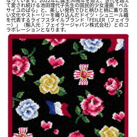
なっています。
2022年に誕生50周年を迎え、
世代を超え
て愛され続ける池田理代子先生の国民的少女漫画「
ベル
サイユのばら」と、
美しい発色でひと柄ひと柄に薫り高
い文化やストーリーを織り込ん
だドイツ・シュニール織
を代表するライフスタイルブランド「
FEILER（フェイラ
ー）」（輸入元：
フェイラージャパン株式会社）とのコ
ラボレーションとなります。