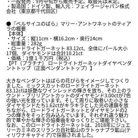
・一般発売：9月中旬から販売予定。取扱先は未定。
・製造国：ドイツ製、輸入元：フェイラージャパン株式
会社（
東京都千代田区）
●『ベルサイユのばら』マリー･アントワネットのティア
ラの概要
【本体】
・サイズ：縦11cm・横16.2cm・奥行14cm
・総重量：282g
・ロードライトガーネット 83.12ct、全体にパール大小
17個、
ダイヤモンドは合計10.21ct
・価格：1億１千万円（税込）
【PT（プラチナ） ロードライトガーネットダイヤペンダ
ントトップ（
正面ペンダントトップ）】
大きなペンダントはばらの花びらをイメージしてつくり
ました。
ミックスカットのロードライトガーネット
83.12ctは妖艶なワインレッドの輝きを放ち、
その上のラ
ウンド・ブリリアントカットのダイヤモンド3.
00ctが7色
の強い光を放っています。
そして周りに取巻いた小さな
ダイヤモンドたち1.
62ctがキラキラとした光の連鎖を放
ちながら、
ロードライトガーネットとダイヤモンドの2
つの輝きをそっと包み
込んでいます。
それぞれ違う魅力
的で華やかな輝きの協奏曲をゆっくりとご堪能下
さい。
なお、このロードライトガーネットは、
2018年にジュエ
リーカミネのスリランカ自社鉱山のラトゥナプ
ラ鉱山(テ
ィリワナキャティア)で採掘されました。