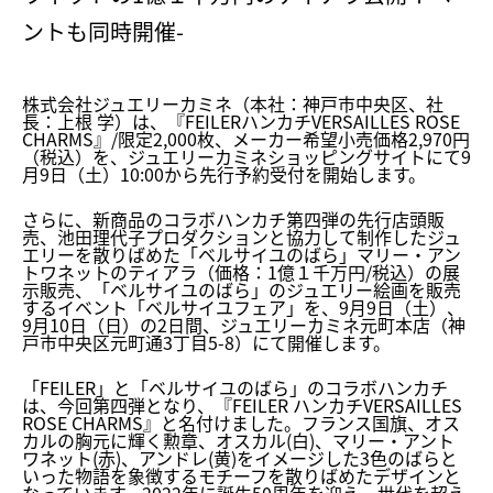
ントも同時開催-
株式会社ジュエリーカミネ（本社：神戸市中央区、社
長：上根 学）は、『FEILERハンカチVERSAILLES ROSE
CHARMS』/限定2,000枚、メーカー希望小売価格2,
970円
（税込）を、
ジュエリーカミネショッピングサイトにて9
月9日（土）10:
00から先行予約受付を開始します。
さらに、新商品のコラボハンカチ第四弾の先行店頭販
売、
池田理代子プロダクションと協力して制作したジュ
エリーを散りば
めた「ベルサイユのばら」マリー・アン
トワネットのティアラ（
価格：1億１千万円/税込）の展
示販売、「ベルサイユのばら」
のジュエリー絵画を販売
するイベント「ベルサイユフェア」を、
9月9日（土）、
9月10日（日）の2日間、
ジュエリーカミネ元町本店（神
戸市中央区元町通3丁目5-8）
にて開催します。
「FEILER」と「ベルサイユのばら」のコラボハンカチ
は、
今回第四弾となり、『FEILER ハンカチVERSAILLES
ROSE CHARMS』と名付けました。フランス国旗、
オス
カルの胸元に輝く勲章、オスカル(白)、マリー・
アント
ワネット(赤)、アンドレ(黄)
をイメージした3色のばらと
いった物語を象徴するモチーフを散り
ばめたデザインと