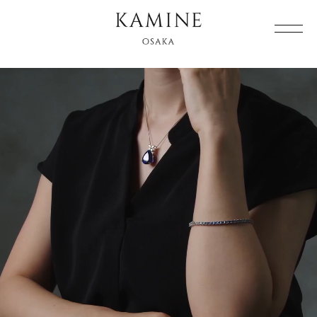
Array ( [0] => [1] => )