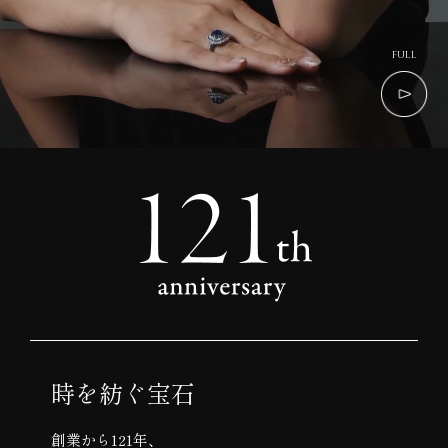
full
時を紡ぐ宝石
創業から121年、