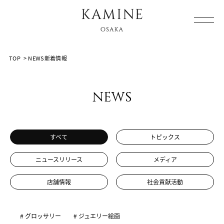
Array ( [0] => [1] => all-post [2] => page [3] => 34 [4] => )
TOP
>
NEWS新着情報
news
すべて
トピックス
ニュースリリース
メディア
店舗情報
社会貢献活動
# グロッサリー
# ジュエリー絵画