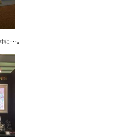
に･･･。