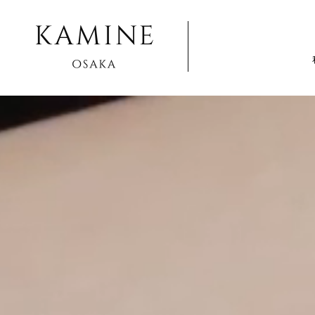
Array ( [0] => [1] => jewelry-pictures [2] => works [3] => )