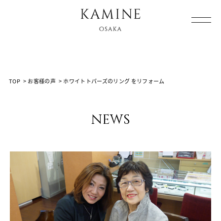
Array ( [0] => [1] => voice [2] =>
%E3%83%9B%E3%83%AF%E3%82%A4%E3%83%88%E3%
%E3%82%92%E3%83%AA%E3%83%95%E3%82%A9%E3%
[3] => )
TOP
>
お客様の声
>
ホワイトトパーズのリング をリフォーム
news