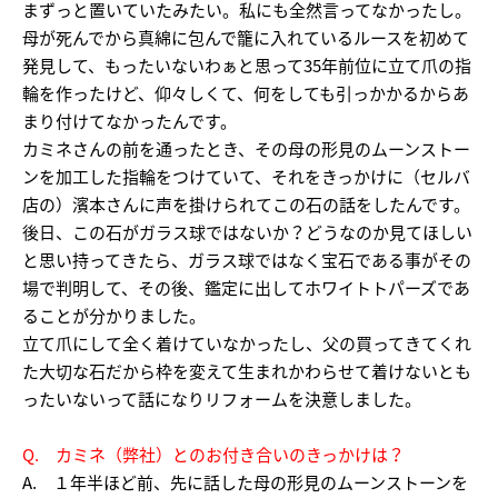
まずっと置いていたみたい。私にも全然言ってなかったし。
母が死んでから真綿に包んで籠に入れているルースを初めて
発見して、もったいないわぁと思って35年前位に立て爪の指
輪を作ったけど、仰々しくて、何をしても引っかかるからあ
まり付けてなかったんです。
カミネさんの前を通ったとき、その母の形見のムーンストー
ンを加工した指輪をつけていて、それをきっかけに（セルバ
店の）濱本さんに声を掛けられてこの石の話をしたんです。
後日、この石がガラス球ではないか？どうなのか見てほしい
と思い持ってきたら、ガラス球ではなく宝石である事がその
場で判明して、その後、鑑定に出してホワイトトパーズであ
ることが分かりました。
立て爪にして全く着けていなかったし、父の買ってきてくれ
た大切な石だから枠を変えて生まれかわらせて着けないとも
ったいないって話になりリフォームを決意しました。
Q. カミネ（弊社）とのお付き合いのきっかけは？
A. １年半ほど前、先に話した母の形見のムーンストーンを