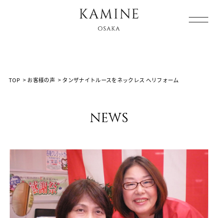
Array ( [0] => [1] => voice [2] =>
%E3%82%BF%E3%83%B3%E3%82%B6%E3%83%8A%E3%
%E3%81%B8%E3%83%AA%E3%83%95%E3%82%A9%E3%
[3] => )
TOP
>
お客様の声
>
タンザナイトルースをネックレス へリフォーム
news