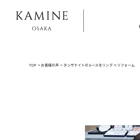
Array ( [0] => [1] => voice [2] =>
%E3%82%BF%E3%83%B3%E3%82%B6%E3%83%8A%E3%
%E3%81%B8%E3%83%AA%E3%83%95%E3%82%A9%E3%83
TOP
>
お客様の声
>
タンザナイトのルースをリング へリフォーム