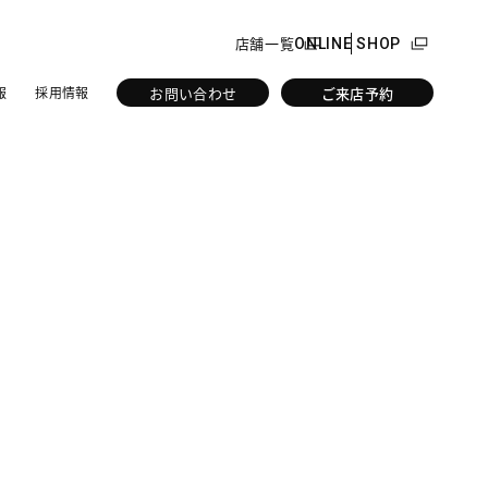
C%E3%82%B9%E3%82%92%E3%83%AA%E3%83%B3%E3
店舗一覧
ONLINE SHOP
お問い合わせ
ご来店予約
報
採用情報