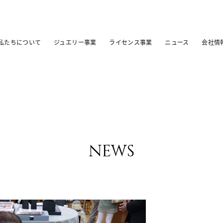
82%A4%E3%83%88%E3%81%AE%E3%83%AB%E3%83%B
%BC%E3%83%A0 [3] => )
私たちについて
ジュエリー事業
ライセンス事業
ニュース
会社情
news