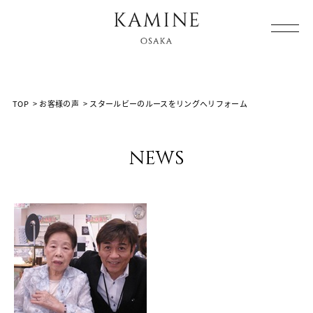
Array ( [0] => [1] => voice [2] =>
%E3%82%B9%E3%82%BF%E3%83%BC%E3%83%AB%E3
[3] => )
TOP
>
お客様の声
>
スタールビーのルースをリングへリフォーム
news