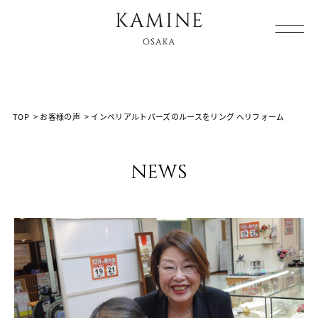
Array ( [0] => [1] => voice [2] =>
%E3%82%A4%E3%83%B3%E3%83%9A%E3%83%AA%E3%
%E3%81%B8%E3%83%AA%E3%83%95%E3%82%A9 [3] =>
)
TOP
>
お客様の声
>
インペリアルトパーズのルースをリング へリフォーム
news