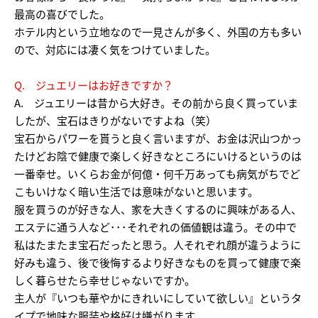
最高の喜びでした。
ホテル内という立地なので一見さんが多く、外国の方も多い
ので、対応には凄く気をつけていました。
Q. ジュエリーはお好きですか？
A. ジュエリーは昔から大好き。その前から良く買っていま
したが、宝石はきりがないですよね（笑）
宝石からパワーを貰うと良く言いますが、お金は沢山つかっ
たけどお陰で健康で楽しく好きなところにいけるというのは
一番幸せ。いくらお金が何億・何千万あっても病気がちでど
こもいけなく暗い生活では意味がないと思います。
服を買うのが好きな人、家を大きくするのに興味がある人、
エステに通う人など･･･それぞれの価値観は違う。その中で
私はたまたま宝石だったと思う。人それぞれ顔が違うように
好みも違う、後で後悔するより好きなものを買って健康で楽
しく暮らせたら幸せじゃないですか。
主人が『いつも華やかにきれいにしていて欲しい』というタ
イプで地味な服装や格好は嫌がります。