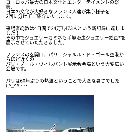
ヨーロッパ最大の日本文化とエンターテイメントの祭
典、
日本の文化が大好きなフランス人達が集う様子を
2回に分けてご紹介いたします。
来場者総数は4日間で24万7,473人という新記録に達しま
した！
その中でジュエリーカミネも手塚治虫ジュエリー絵画®を
展示させていただきました。
フランスの玄関口、パリ＝シャルル・ド・ゴール空港か
らほど近くの
パリ・ノール・ヴィルパント展示会会場という大変広い
会場です。
パリは60年ぶりの熱波ということで大変な暑さでした
(;^_^A ･･･