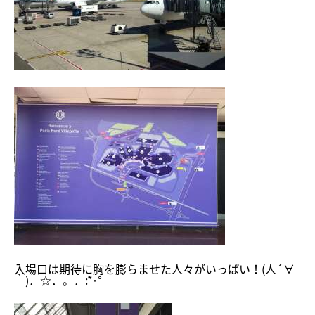
入場口は期待に胸を膨らませた人々がいっぱい！(人´∀
｀)．☆．。．:*･°