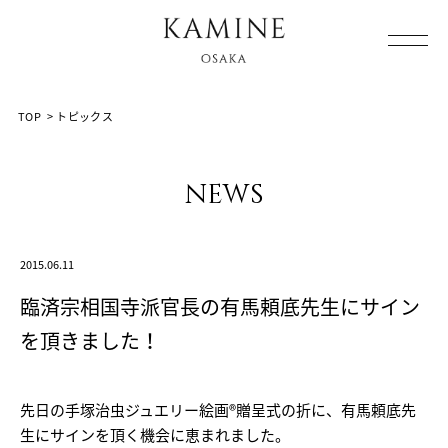
Array ( [0] => [1] => topics [2] => post-903 [3] => )
TOP
>
トピックス
news
2015.06.11
臨済宗相国寺派官長の有馬頼底先生にサイン
を頂きました！
先日の手塚治虫ジュエリー絵画®贈呈式の折に、有馬頼底先
生にサインを頂く機会に恵まれました。