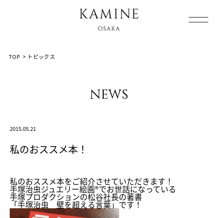
Array ( [0] => [1] => topics [2] => post-887 [3] => )
TOP
>
トピックス
news
2015.05.21
私のおススメ本！
私のおススメ本をご紹介させていただきます！
手塚治虫ジュエリー絵画®でお世話になっている
手塚プロダクションの松谷社長の著書
「手塚治虫 壁を超える言葉」です！