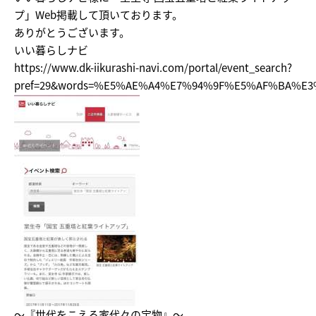
プ」Web掲載して頂いております。
ありがとうございます。
いい暮らしナビ
https://www.dk-iikurashi-navi.com/portal/event_search?
pref=29&words=%E5%AE%A4%E7%94%9F%E5%AF%BA%
～『世代をこえる家代々の宝物』～