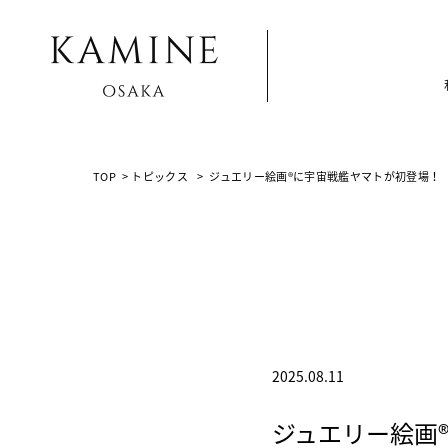
Array ( [0] => [1] => topics [2] => post-20064 [3] => )
TOP
>
トピックス
>
ジュエリー絵画®に宇宙戦艦ヤマトが初登場！
2025.08.11
ジュエリー絵画