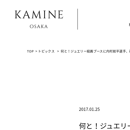
Array ( [0] => [1] => topics [2] => post-1811 [3] => )
TOP
>
トピックス
>
何と！ジュエリー絵画ブースに内村航平選手、
2017.01.25
何と！ジュエリ