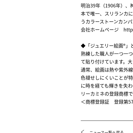
明治39年（1906年
本で唯一、スリランカに
うカラーストーンカンパ
会社ホームページ https://
◆「ジュエリー絵画®」
熟練した職人が一つ一つ
て貼り付けています。大
通常、絵画は熱や紫外線
色褪せしにくいことが特
に時を経ても輝きを失わ
リーカミネの登録商標で
＜商標登録証 登録第576
ニュース一覧へ戻る