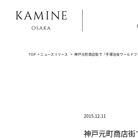
Array ( [0] => [1] => news-release [2] => post-2264 [3] => )
TOP
>
ニュースリリース
>
神戸元町商店街で『手塚治虫ワールドフ
2015.12.11
神戸元町商店街