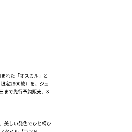
囲まれた「オスカル」と
（限定
2800
枚）
を
、
ジュ
12日まで先行予約販売
、
8
、美しい発色でひと柄ひ
スタイルブランド