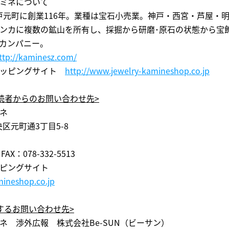
ミネについて
）神戸元町に創業116年。業種は宝石小売業。神戸・西宮・芦屋・
ンカに複数の鉱山を所有し、採掘から研磨･原石の状態から宝
カンパニー。
ttp://kaminesz.com/
ョッピングサイト
http://www.jewelry-kamineshop.co.jp
読者からのお問い合わせ先>
ネ
央区元町通3丁目5-8
FAX：078-332-5513
ピングサイト
mineshop.co.jp
するお問い合わせ先>
ネ 渉外広報 株式会社Be-SUN（ビーサン）