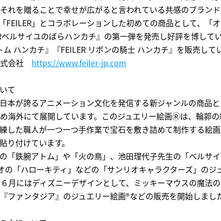
それを贈ることで幸せが広がると言われている共感のブランド
に「FEILER」とコラボレーションした初めての商品として、「
ERベルサイユのばらハンカチ』の第一弾を発売し好評を博していま
アトム ハンカチ』『FEILER リボンの騎⼠ ハンカチ』を販売して
株式会社
https://www.feiler-jp.com
いて
日本が誇るアニメーション文化を発信する新ジャンルの商品と
め海外にて展開しています。このジュエリー絵画
Ⓡ
は、輪郭の
練した職人が一つ一つ手作業で宝石を敷き詰めて制作する絵画
貼り付けています。
の「鉄腕アトム」や「火の鳥」、池田理代子先生の「ベルサイ
リオの「ハローキティ」などの「サンリオキャラクターズ」のジ
年６月にはディズニーデザインとして、ミッキーマウスの魔法の帽子
『ファンタジア』のジュエリー絵画
®︎
などの販売を開始しまし