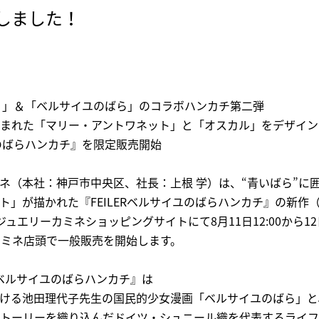
しました！
）」＆
「ベルサイユのばら」のコラボハンカチ第二弾
囲まれた「マリー・アントワネット」と「オスカル」をデザイン
のばらハンカチ』を限定販売開始
ネ（本社：神戸市中央区、社長：上根 学）は
、“青いばら”に
ト」
が描かれた
『FEILERベルサイユのばらハンカチ』
の新作
ジュエリーカミネショッピングサイトにて
8
月11日12:00から
カミネ店頭で一般販売を開始
します。
R ベルサイユのばらハンカチ』
は
ける池田理代子先生の国民的少女漫画「ベルサイユのばら」と
トーリーを織り込んだドイツ・シュニール織を代表するライフ