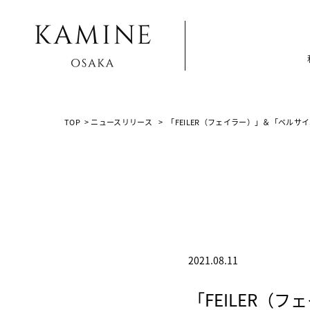
Array ( [0] => [1] => news-release [2] => post-16295 [3] => )
TOP
>
ニュースリリース
>
「FEILER（フェイラー）」＆「ベル
2021.08.11
「FEILER（