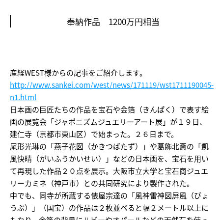
奉納作品 1200万円相当
産経WEST様からの記事をご紹介します。
http://www.sankei.com/
west/
news/171119/wst171
1190045-
n1.html
日本画の巨匠たちの作品を宝石や金箔（きんぱく）で表す絵
画の展覧会「ジャポニズムジュエリーアート展」が１９日、
建仁寺（京都市東山区）で始まった。２６日まで。
尾形光琳の「燕子花図（かきつばたず）」や葛飾北斎の「凱
風快晴（がいふうかいせい）」などの日本画を、宝石を用い
て再現した作品２０点を展示。大阪市立大学と宝石商ジュエ
リーカミネ（神戸市）との共同研究により製作された。
中でも、同寺が所蔵する俵屋宗達の「風神雷神図屏風（びょ
うぶ）」（国宝）の作品は２枚並べると幅２メートル以上に
もなり、金箔の背景にルビーやオパールなどの天然石を使っ