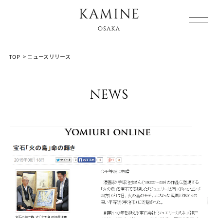
Array ( [0] => [1] => news-release [2] => post-1174 [3] => )
TOP
>
ニュースリリース
news