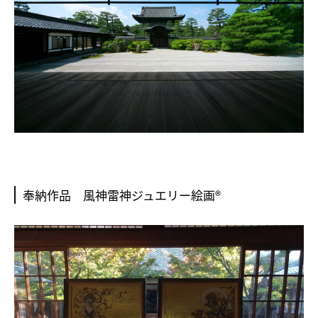
奉納作品 風神雷神ジュエリー絵画®