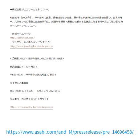
https://www.asahi.com/and_M/pressrelease/pre_14696458/