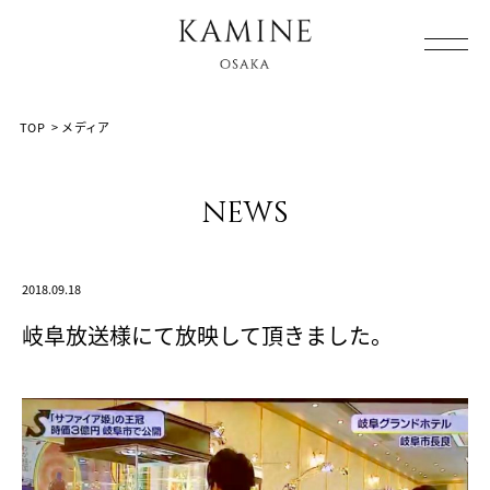
Array ( [0] => [1] => media [2] => post-13954 [3] => )
TOP
>
メディア
news
2018.09.18
岐阜放送様にて放映して頂きました。