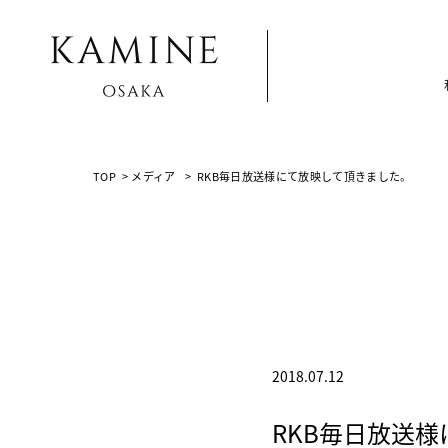
Array ( [0] => [1] => media [2] => post-13952 [3] => )
TOP
>
メディア
>
RKB毎日放送様にて放映して頂きました。
2018.07.12
RKB毎日放送