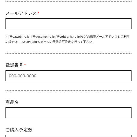
メールアドレス
*
※[@ezweb.ne.jp] [@docomo.ne.jp][@softbank.ne.jp]などの携帯メールアドレスをご利用
の場合は、あらかじめPCメールの受信許可設定を行って下さい。
電話番号
*
商品名
ご購入予定数