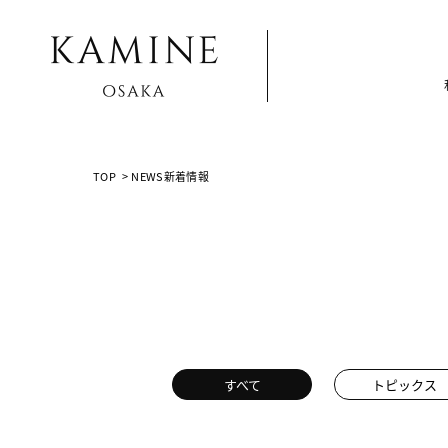
Array ( [0] => [1] => all-post [2] => page [3] => 54 [4] => )
TOP
>
NEWS新着情報
すべて
トピックス