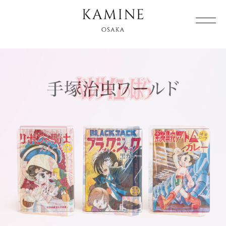
Array ( [0] => [1] => grocery [2] => )